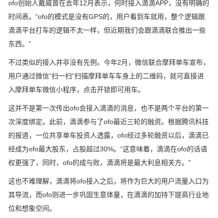
ofo创始人戴威曾在去年12月表示，何时接入滴滴APP，没有明确的
时间表。“ofo的模式是没有GPS的，用户看到车就用，整个逻辑跟
滴滴平台打车的逻辑不太一样，但近期我们会跟滴滴联合推出一些
东西。”
不过类似的接入并非没有先例。今年2月，微信联合摩拜单车宣布，
用户通过微信“扫一扫”扫描摩拜单车车身上的二维码，就可直接进
入摩拜单车微信小程序，点击开锁即可用车。
这并不是第一次传出ofo会接入滴滴的消息，也不是两个平台的第一
次深度绑定。此前，滴滴参与了ofo最近三轮的融资。根据腾讯科技
的报道，一位共享单车投资人透露，ofo经过多轮融资以后，滴滴已
经成为ofo最大股东，占股超过30%。“这意味着，滴滴在ofo的话语
权更强了，同时，ofo的成与败，滴滴将是最大利息相关方。”
这也不难理解，滴滴将ofo接入之后，将作为巨大的用户流量入口为
其导流，而ofo则进一步巩固生意体量，在滴滴的加持下提高行业地
位和想象空间。