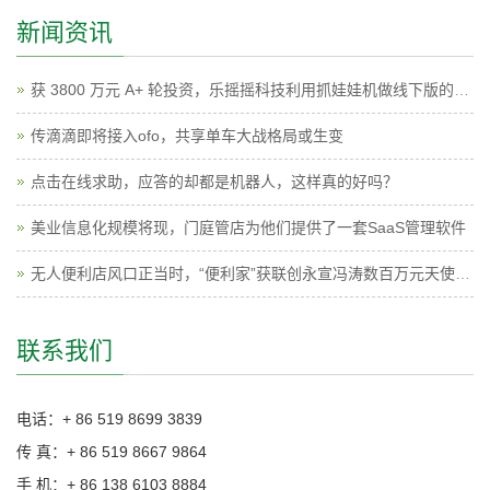
新闻资讯
获 3800 万元 A+ 轮投资，乐摇摇科技利用抓娃娃机做线下版的广点通
传滴滴即将接入ofo，共享单车大战格局或生变
点击在线求助，应答的却都是机器人，这样真的好吗？
美业信息化规模将现，门庭管店为他们提供了一套SaaS管理软件
无人便利店风口正当时，“便利家”获联创永宣冯涛数百万元天使投资
联系我们
电话：+ 86 519 8699 3839
传 真：+ 86 519 8667 9864
手 机：+ 86 138 6103 8884