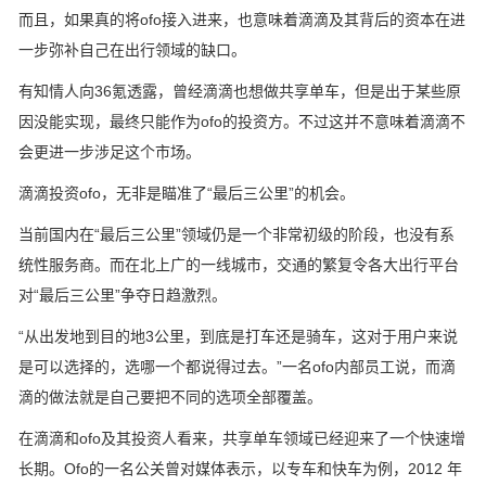
而且，如果真的将ofo接入进来，也意味着滴滴及其背后的资本在进
一步弥补自己在出行领域的缺口。
有知情人向36氪透露，曾经滴滴也想做共享单车，但是出于某些原
因没能实现，最终只能作为ofo的投资方。不过这并不意味着滴滴不
会更进一步涉足这个市场。
滴滴投资ofo，无非是瞄准了“最后三公里”的机会。
当前国内在“最后三公里”领域仍是一个非常初级的阶段，也没有系
统性服务商。而在北上广的一线城市，交通的繁复令各大出行平台
对“最后三公里”争夺日趋激烈。
“从出发地到目的地3公里，到底是打车还是骑车，这对于用户来说
是可以选择的，选哪一个都说得过去。”一名ofo内部员工说，而滴
滴的做法就是自己要把不同的选项全部覆盖。
在滴滴和ofo及其投资人看来，共享单车领域已经迎来了一个快速增
长期。Ofo的一名公关曾对媒体表示，以专车和快车为例，2012 年